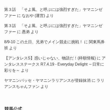
第３話 「そよ風、と呼ぶには強烈すぎた」ヤマニンゼ
ファー
に
なおや (運営)
より
第３話 「そよ風、と呼ぶには強烈すぎた」ヤマニンゼ
ファー
に
愚弟
より
8/9-10 この土日、兄弟でメイン競走に挑戦！
に
関東馬券
班
より
【アンタレスS】惑いじゃない、物語だ！(枠順情報)
に
ア
ンタレスステークス R7.4.19 - Everyday Delight ～日常に
彩りを～
より
ヤマニンパッセ・ヤマニンラリアンスが登録抹消
に
ラリ
アンスちゃんファン
より
競馬公式