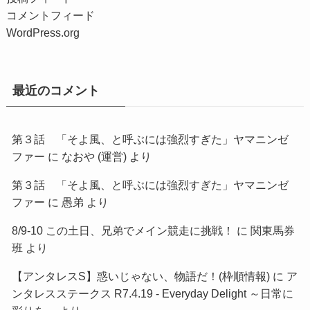
コメントフィード
WordPress.org
最近のコメント
第３話 「そよ風、と呼ぶには強烈すぎた」ヤマニンゼ
ファー
に
なおや (運営)
より
第３話 「そよ風、と呼ぶには強烈すぎた」ヤマニンゼ
ファー
に
愚弟
より
8/9-10 この土日、兄弟でメイン競走に挑戦！
に
関東馬券
班
より
【アンタレスS】惑いじゃない、物語だ！(枠順情報)
に
ア
ンタレスステークス R7.4.19 - Everyday Delight ～日常に