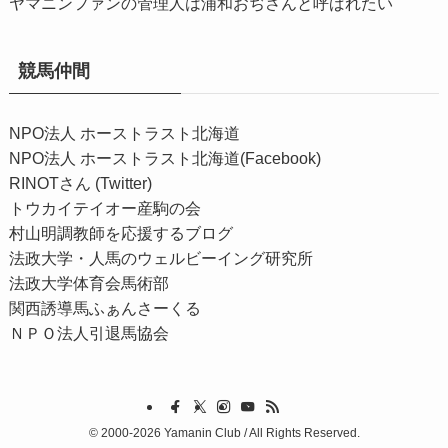
ヤマニンファンの管理人は浦和おぢさんと呼ばれたい
競馬仲間
NPO法人 ホーストラスト北海道
NPO法人 ホーストラスト北海道(Facebook)
RINOTさん (Twitter)
トウカイテイオー産駒の会
村山明調教師を応援するブログ
法政大学・人馬のウェルビーイング研究所
法政大学体育会馬術部
関西誘導馬ふぁんさーくる
ＮＰＯ法人引退馬協会
©
2000-2026 Yamanin Club / All Rights Reserved.