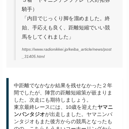
３着 ヤマニンデンファレ（大野拓弥
騎手）
「内目でじっくり脚を溜めました。終
始、手応えも良く、距離短縮でいい競
馬をしてくれました」
https://www.radionikkei.jp/keiba_article/news/post
_31405.html
中距離でなかなか結果を残せなかった２年
間でしたが、陣営の距離短縮策が嵌まりま
した。次走にも期待しましょう。
東京最終レースには、10歳を迎えた
ヤマニ
ンバンタジオ
が出走しました。ヤマニンバ
ンタジオもまた後方からの競馬となったも
のの、こちらもうまいコーナーリングから