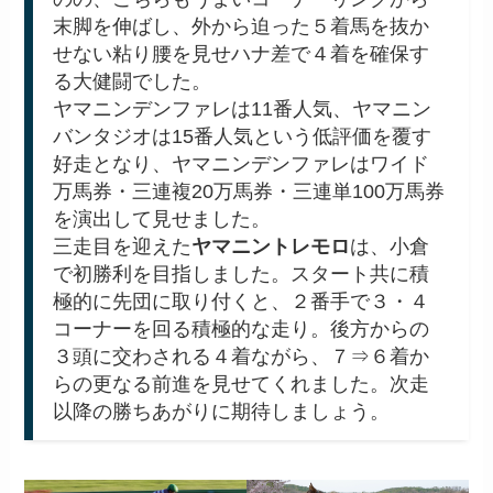
末脚を伸ばし、外から迫った５着馬を抜か
せない粘り腰を見せハナ差で４着を確保す
る大健闘でした。
ヤマニンデンファレは11番人気、ヤマニン
バンタジオは15番人気という低評価を覆す
好走となり、ヤマニンデンファレはワイド
万馬券・三連複20万馬券・三連単100万馬券
を演出して見せました。
三走目を迎えた
ヤマニントレモロ
は、小倉
で初勝利を目指しました。スタート共に積
極的に先団に取り付くと、２番手で３・４
コーナーを回る積極的な走り。後方からの
３頭に交わされる４着ながら、７⇒６着か
らの更なる前進を見せてくれました。次走
以降の勝ちあがりに期待しましょう。