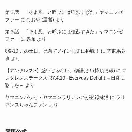
第３話 「そよ風、と呼ぶには強烈すぎた」ヤマニンゼ
ファー
に
なおや (運営)
より
第３話 「そよ風、と呼ぶには強烈すぎた」ヤマニンゼ
ファー
に
愚弟
より
8/9-10 この土日、兄弟でメイン競走に挑戦！
に
関東馬券
班
より
【アンタレスS】惑いじゃない、物語だ！(枠順情報)
に
ア
ンタレスステークス R7.4.19 - Everyday Delight ～日常に
彩りを～
より
ヤマニンパッセ・ヤマニンラリアンスが登録抹消
に
ラリ
アンスちゃんファン
より
競馬公式