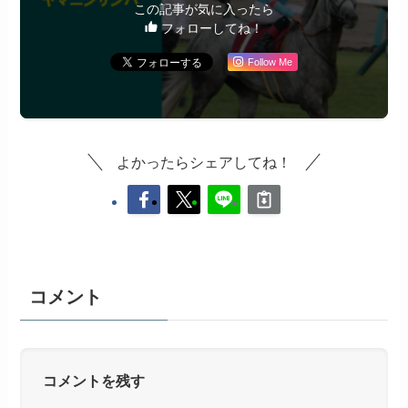
この記事が気に入ったら
フォローしてね！
Follow Me
よかったらシェアしてね！
コメント
コメントを残す