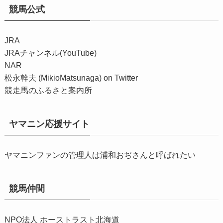
競馬公式
JRA
JRAチャンネル(YouTube)
NAR
松永幹夫 (MikioMatsunaga) on Twitter
競走馬のふるさと案内所
ヤマニン応援サイト
ヤマニンファンの管理人は浦和おぢさんと呼ばれたい
競馬仲間
NPO法人 ホーストラスト北海道