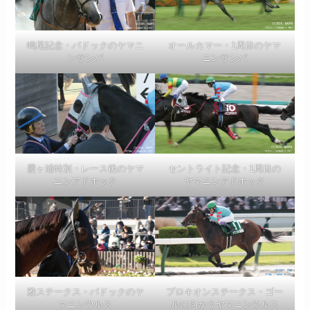
鳴尾記念・パドックのヤマニ
オールカマー・1周目のヤマ
ンサンパ
ニンサンパ
霞ヶ浦特別・レース後のヤマ
セントライト記念・1周目の
ニンアドホック
ヤマニンアドホック
雅ステークス・パドックのヤ
プロキオンステークス・ゴー
マニンウルス
ルに向かうヤマニンウルス