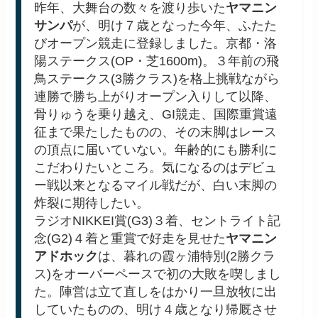
昨年、大舞台の数々を渡り歩いた
ヤマニン
サンパ
が、明け７歳となった今年、ふたた
びオープン競走に登録しました。京都・洛
陽ステークス(OP・芝1600m)。３年前の飛
鳥ステークス(3勝クラス)を格上挑戦ながら
連勝で勝ち上がりオープン入りして以降、
骨りゅうを乗り越え、GI競走、国際重賞遠
征まで果たしたものの、その末脚はレース
の頂点に届いていない。年齢的にも勝利に
こだわりたいところ。気になるのはデビュ
ー戦以来となるマイル戦だが、白い末脚の
炸裂に期待したい。
ラジオNIKKEI賞(G3)３着、セントライト記
念(G2)４着と重賞で好走を見せた
ヤマニン
アドホック
は、暮れの霞ヶ浦特別(2勝クラ
ス)をオーバーペースで初の大敗を喫しまし
た。陣営は立て直しをはかり一旦放牧に出
していたものの、明け４歳となり帰厩させ