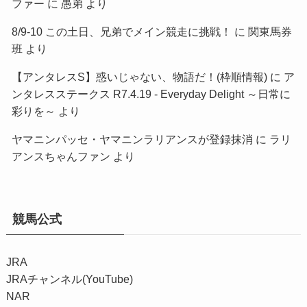
ファー
に
愚弟
より
8/9-10 この土日、兄弟でメイン競走に挑戦！
に
関東馬券
班
より
【アンタレスS】惑いじゃない、物語だ！(枠順情報)
に
ア
ンタレスステークス R7.4.19 - Everyday Delight ～日常に
彩りを～
より
ヤマニンパッセ・ヤマニンラリアンスが登録抹消
に
ラリ
アンスちゃんファン
より
競馬公式
JRA
JRAチャンネル(YouTube)
NAR