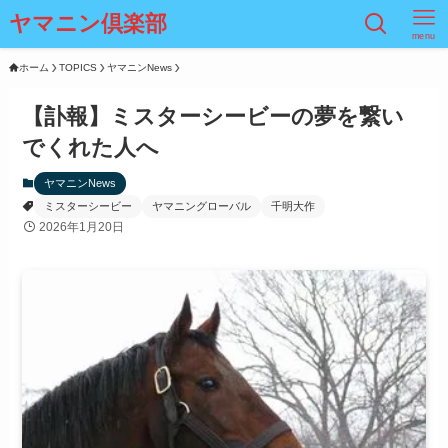
ヤマニン倶楽部
menu
ホーム
TOPICS
ヤマニンNews
【訃報】ミスターシービーの夢を繋い
でくれた人へ
ヤマニンNews
ミスターシービー
ヤマニングローバル
千明大作
2026年1月20日