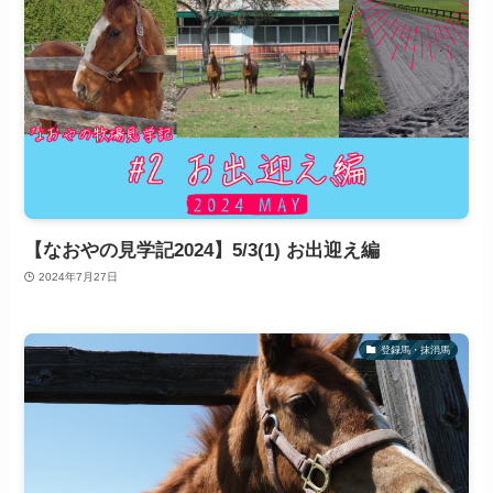
【なおやの見学記2024】5/3(1) お出迎え編
2024年7月27日
登録馬・抹消馬