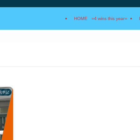
HOME =4 wins this year=
見学記