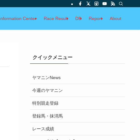
Information Center
Race Result
DB
Report
About
クイックメニュー
ヤマニンNews
今週のヤマニン
特別競走登録
登録馬・抹消馬
レース成績