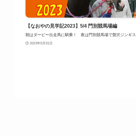
【なおやの見学記2023】5/4 門別競馬場編
朝はダービー出走馬に騎乗！ 夜は門別競馬場で贅沢ジンギス
2023年5月31日