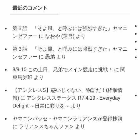
最近のコメント
第３話 「そよ風、と呼ぶには強烈すぎた」ヤマニ
ンゼファー
に
なおや (運営)
より
第３話 「そよ風、と呼ぶには強烈すぎた」ヤマニ
ンゼファー
に
愚弟
より
8/9-10 この土日、兄弟でメイン競走に挑戦！
に
関
東馬券班
より
【アンタレスS】惑いじゃない、物語だ！(枠順情
報)
に
アンタレスステークス R7.4.19 - Everyday
Delight ～日常に彩りを～
より
ヤマニンパッセ・ヤマニンラリアンスが登録抹消
に
ラリアンスちゃんファン
より