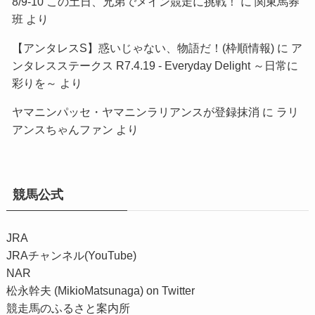
8/9-10 この土日、兄弟でメイン競走に挑戦！
に
関東馬券
班
より
【アンタレスS】惑いじゃない、物語だ！(枠順情報)
に
ア
ンタレスステークス R7.4.19 - Everyday Delight ～日常に
彩りを～
より
ヤマニンパッセ・ヤマニンラリアンスが登録抹消
に
ラリ
アンスちゃんファン
より
競馬公式
JRA
JRAチャンネル(YouTube)
NAR
松永幹夫 (MikioMatsunaga) on Twitter
競走馬のふるさと案内所