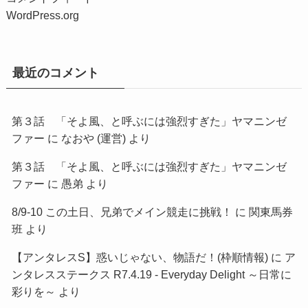
WordPress.org
最近のコメント
第３話 「そよ風、と呼ぶには強烈すぎた」ヤマニンゼ
ファー
に
なおや (運営)
より
第３話 「そよ風、と呼ぶには強烈すぎた」ヤマニンゼ
ファー
に
愚弟
より
8/9-10 この土日、兄弟でメイン競走に挑戦！
に
関東馬券
班
より
【アンタレスS】惑いじゃない、物語だ！(枠順情報)
に
ア
ンタレスステークス R7.4.19 - Everyday Delight ～日常に
彩りを～
より