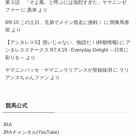
第３話 「そよ風、と呼ぶには強烈すぎた」ヤマニンゼ
ファー
に
愚弟
より
8/9-10 この土日、兄弟でメイン競走に挑戦！
に
関東馬券
班
より
【アンタレスS】惑いじゃない、物語だ！(枠順情報)
に
ア
ンタレスステークス R7.4.19 - Everyday Delight ～日常に
彩りを～
より
ヤマニンパッセ・ヤマニンラリアンスが登録抹消
に
ラリ
アンスちゃんファン
より
競馬公式
JRA
JRAチャンネル(YouTube)