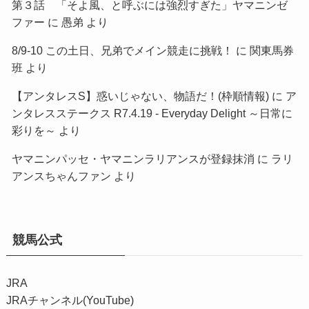
第３話 「そよ風、と呼ぶには強烈すぎた」ヤマニンゼ
ファー
に
愚弟
より
8/9-10 この土日、兄弟でメイン競走に挑戦！
に
関東馬券
班
より
【アンタレスS】惑いじゃない、物語だ！(枠順情報)
に
ア
ンタレスステークス R7.4.19 - Everyday Delight ～日常に
彩りを～
より
ヤマニンパッセ・ヤマニンラリアンスが登録抹消
に
ラリ
アンスちゃんファン
より
競馬公式
JRA
JRAチャンネル(YouTube)