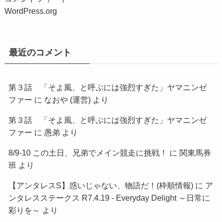
WordPress.org
最近のコメント
第３話 「そよ風、と呼ぶには強烈すぎた」ヤマニンゼ
ファー
に
なおや (運営)
より
第３話 「そよ風、と呼ぶには強烈すぎた」ヤマニンゼ
ファー
に
愚弟
より
8/9-10 この土日、兄弟でメイン競走に挑戦！
に
関東馬券
班
より
【アンタレスS】惑いじゃない、物語だ！(枠順情報)
に
ア
ンタレスステークス R7.4.19 - Everyday Delight ～日常に
彩りを～
より