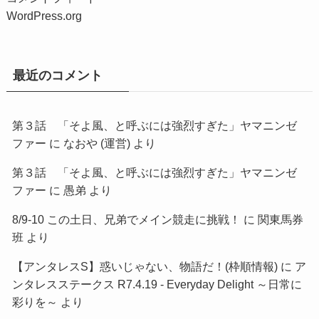
WordPress.org
最近のコメント
第３話 「そよ風、と呼ぶには強烈すぎた」ヤマニンゼ
ファー
に
なおや (運営)
より
第３話 「そよ風、と呼ぶには強烈すぎた」ヤマニンゼ
ファー
に
愚弟
より
8/9-10 この土日、兄弟でメイン競走に挑戦！
に
関東馬券
班
より
【アンタレスS】惑いじゃない、物語だ！(枠順情報)
に
ア
ンタレスステークス R7.4.19 - Everyday Delight ～日常に
彩りを～
より