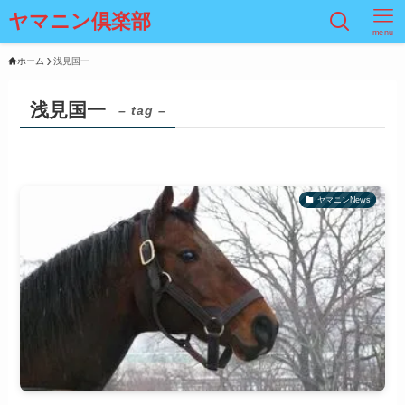
ヤマニン倶楽部
menu
ホーム
浅見国一
浅見国一
– tag –
ヤマニンNews