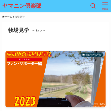
ヤマニン倶楽部
menu
ホーム
牧場見学
牧場見学
– tag –
なおやの見学記