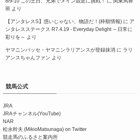
8/9-10 この土日、兄弟でメイン競走に挑戦！
に
関東馬券
班
より
【アンタレスS】惑いじゃない、物語だ！(枠順情報)
に
ア
ンタレスステークス R7.4.19 - Everyday Delight ～日常に
彩りを～
より
ヤマニンパッセ・ヤマニンラリアンスが登録抹消
に
ラリ
アンスちゃんファン
より
競馬公式
JRA
JRAチャンネル(YouTube)
NAR
松永幹夫 (MikioMatsunaga) on Twitter
競走馬のふるさと案内所