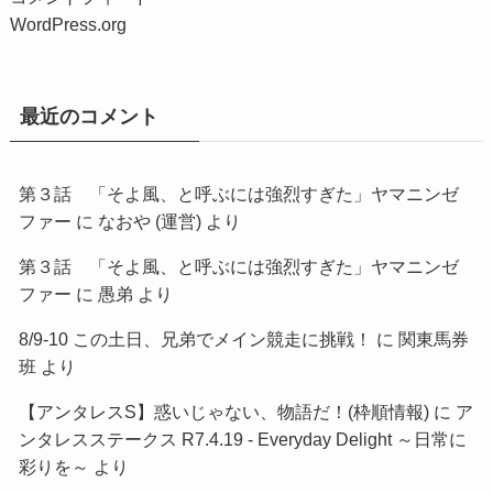
WordPress.org
最近のコメント
第３話 「そよ風、と呼ぶには強烈すぎた」ヤマニンゼ
ファー
に
なおや (運営)
より
第３話 「そよ風、と呼ぶには強烈すぎた」ヤマニンゼ
ファー
に
愚弟
より
8/9-10 この土日、兄弟でメイン競走に挑戦！
に
関東馬券
班
より
【アンタレスS】惑いじゃない、物語だ！(枠順情報)
に
ア
ンタレスステークス R7.4.19 - Everyday Delight ～日常に
彩りを～
より