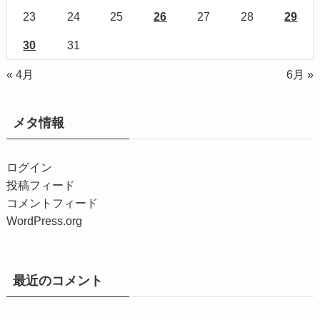
23
24
25
26
27
28
29
30
31
« 4月
6月 »
メタ情報
ログイン
投稿フィード
コメントフィード
WordPress.org
最近のコメント