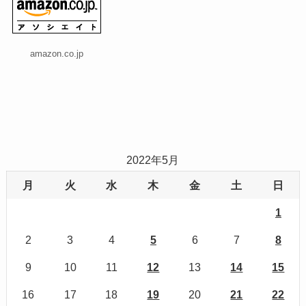
amazon.co.jp
2022年5月
月
火
水
木
金
土
日
1
2
3
4
5
6
7
8
9
10
11
12
13
14
15
16
17
18
19
20
21
22