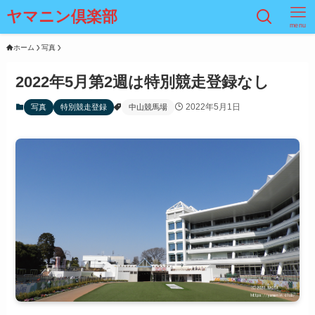
ヤマニン倶楽部
menu
ホーム
写真
2022年5月第2週は特別競走登録なし
2022年5月1日
写真
特別競走登録
中山競馬場