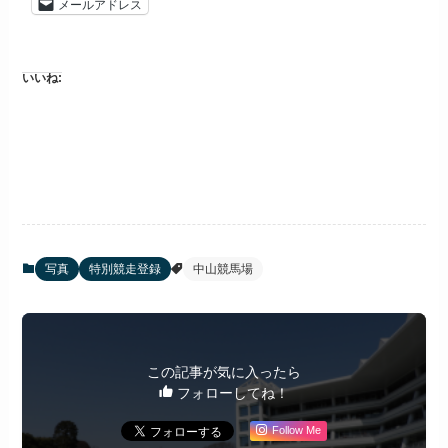
メールアドレス
いいね:
写真
特別競走登録
中山競馬場
この記事が気に入ったら
フォローしてね！
Follow Me