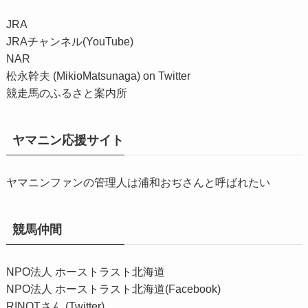
JRA
JRAチャンネル(YouTube)
NAR
松永幹夫 (MikioMatsunaga) on Twitter
競走馬のふるさと案内所
ヤマニン応援サイト
ヤマニンファンの管理人は浦和おぢさんと呼ばれたい
競馬仲間
NPO法人 ホーストラスト北海道
NPO法人 ホーストラスト北海道(Facebook)
RINOTさん (Twitter)