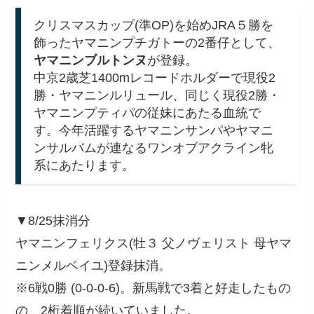
クリスマスカップ(準OP)を始めJRA５勝を
飾ったヤマニンプチガトーの2番仔として、
ヤマニンブルトンヌ
が登録。
中京2歳芝1400mレコードホルダーで現役2
勝・ヤマニンルリュール、同じく現役2勝・
ヤマニンプティパの従妹にあたる血統で
す。今年活躍するヤマニンサンパやヤマニ
ンサルバムが連なるワンオブアクライン牝
系にあたります。
▼8/25抹消分
ヤマニンフェリクス(牡３ 父ノヴェリスト 母ヤマ
ニンメルベイユ)登録抹消。
※6戦0勝 (0-0-0-6)。新馬戦で3着と好走したもの
の、2桁着順が続いていました。