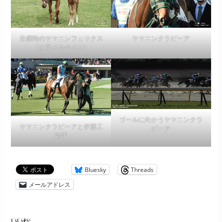
当歳時のヤマニンフェリクス
ヤマニンクラビーア
(と母メルベイユ)
ゴールに向かうヤマニンクラ
ヤマニンクラビーアと伊藤工
ビーア
騎手
Bluesky
Threads
メールアドレス
いいね: