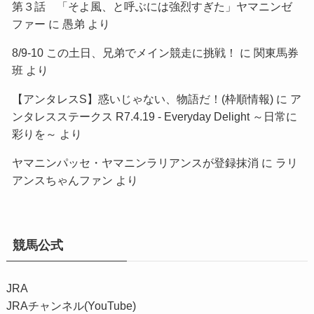
第３話 「そよ風、と呼ぶには強烈すぎた」ヤマニンゼ
ファー
に
愚弟
より
8/9-10 この土日、兄弟でメイン競走に挑戦！
に
関東馬券
班
より
【アンタレスS】惑いじゃない、物語だ！(枠順情報)
に
ア
ンタレスステークス R7.4.19 - Everyday Delight ～日常に
彩りを～
より
ヤマニンパッセ・ヤマニンラリアンスが登録抹消
に
ラリ
アンスちゃんファン
より
競馬公式
JRA
JRAチャンネル(YouTube)