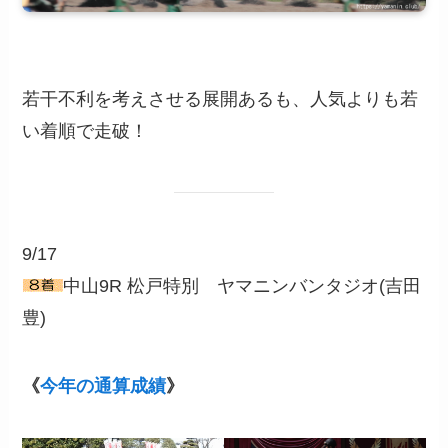
若干不利を考えさせる展開あるも、人気よりも若
い着順で走破！
9/17
中山9R 松戸特別 ヤマニンバンタジオ(吉田
豊)
《
今年の通算成績
》