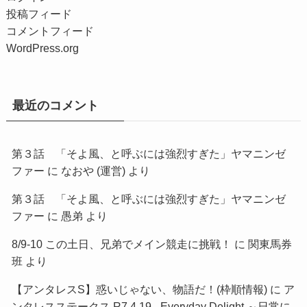
投稿フィード
コメントフィード
WordPress.org
最近のコメント
第３話 「そよ風、と呼ぶには強烈すぎた」ヤマニンゼ
ファー
に
なおや (運営)
より
第３話 「そよ風、と呼ぶには強烈すぎた」ヤマニンゼ
ファー
に
愚弟
より
8/9-10 この土日、兄弟でメイン競走に挑戦！
に
関東馬券
班
より
【アンタレスS】惑いじゃない、物語だ！(枠順情報)
に
ア
ンタレスステークス R7.4.19 - Everyday Delight ～日常に