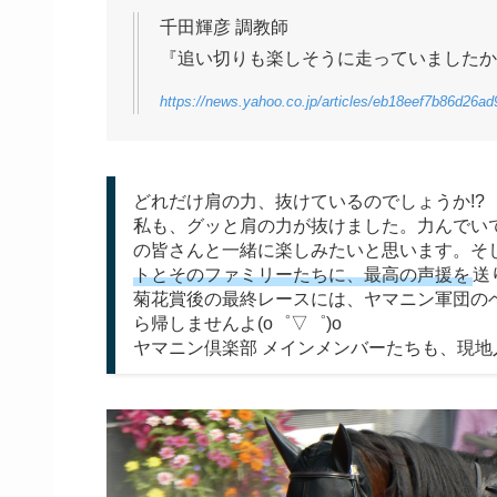
千田輝彦 調教師
『追い切りも楽しそうに走っていましたか
https://news.yahoo.co.jp/articles/eb18eef7b86d26
どれだけ肩の力、抜けているのでしょうか!?
私も、グッと肩の力が抜けました。力んでい
の皆さんと一緒に楽しみたいと思います。そ
トとそのファミリーたちに、最高の声援を
送
菊花賞後の最終レースには、ヤマニン軍団の
ら帰しませんよ(o゜▽゜)o
ヤマニン倶楽部 メインメンバーたちも、現地入