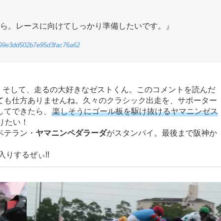
ら。レースに向けてしっかり準備したいです。』
ad99e3dd502b7e95d3fac76a62
 そして、走るの大好きなゼストくん。このコメントを読んだ
ても仕方ありませんね。久々のクラシック出走を、サポーター
してできたら、
楽しそうにゴール板を駆け抜けるヤマニンゼス
りたい！
ベテラン・
ヤマニンペダラーダ
がスタンバイ。最後まで阪神か
りするぜぃ!!