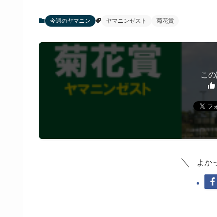
今週のヤマニン
ヤマニンゼスト
菊花賞
この
よか