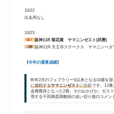
10/22
出走馬なし
10/23
阪神11R 菊花賞 ヤマニンゼスト(武豊)
阪神12R 天王寺ステークス ヤマニンペダ
《
今年の通算成績
》
昨年2月のフェブラリーS以来となるGI週を
に挑戦する
ヤマニンゼスト
に注目
です。12
走権獲得となった2着。そのおかげか、ゼス
理する千田輝彦調教師の追い切り後のコメン