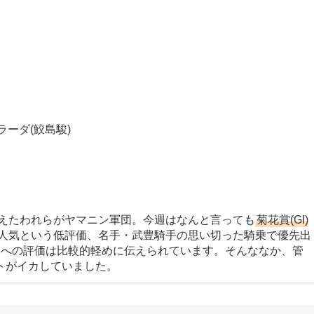
ラーダ(鮫島駿)
迎えたわれらがヤマニン軍団。今週はなんと言っても
菊花賞(GI)
番人気という低評価、名手・武豊騎手の思い切った騎乗で優先出
トへの評価は比較的軽めに伝えられています。そんななか、管
トがイカしていました。