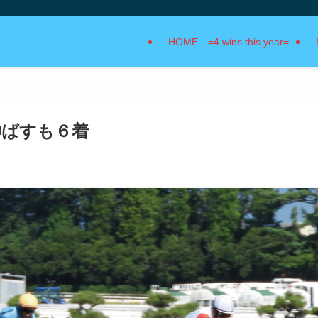
HOME =4 wins this year=
脚伸ばすも６着