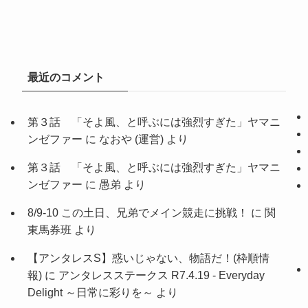
最近のコメント
第３話 「そよ風、と呼ぶには強烈すぎた」ヤマニ
ンゼファー
に
なおや (運営)
より
第３話 「そよ風、と呼ぶには強烈すぎた」ヤマニ
ンゼファー
に
愚弟
より
8/9-10 この土日、兄弟でメイン競走に挑戦！
に
関
東馬券班
より
【アンタレスS】惑いじゃない、物語だ！(枠順情
報)
に
アンタレスステークス R7.4.19 - Everyday
Delight ～日常に彩りを～
より