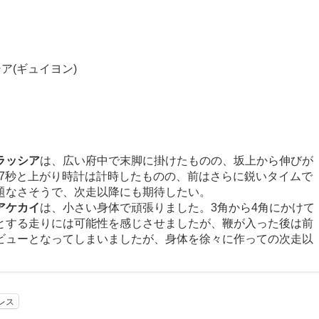
ア(ギュイヨン)
ラッシア
は、広い府中で末脚に掛けたものの、坂上から伸びが
.7秒と上がり時計は計時したものの、前はさらに鋭いタイムで
題なさそうで、次走以降にも期待したい。
アケカイ
は、小さい身体で頑張りました。3角から4角にかけて
とする走りには可能性を感じさせましたが、鞭が入った後は前
ビューとなってしまいましたが、身体を徐々に作っての次走以
レス