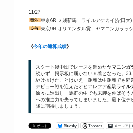
11/27
東京6R ２歳新馬 ライルアケカイ(柴田大)
東京9R オリエンタル賞 ヤマニンガラッシ
《
今年の通算成績
》
スタート後中団でレースを進めた
ヤマニンガ
続かず、掲示板に届かない６着となった。33
駆け抜けた。とはいえ、距離は中距離でも問
デビュー戦を迎えたオヒアレフア産駒
ライル
徐々に進出し、馬群の中でも末脚を伸ばそう
への推進力を失ってしまいました。最下位デ
降に期待しましょう。
Bluesky
Threads
メールアド