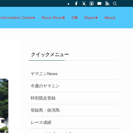
Information Center
Race Result
DB
Report
About
クイックメニュー
ヤマニンNews
今週のヤマニン
特別競走登録
登録馬・抹消馬
レース成績