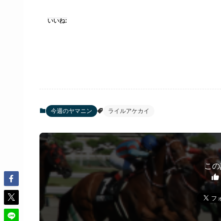
いいね:
今週のヤマニン
ライルアケカイ
この