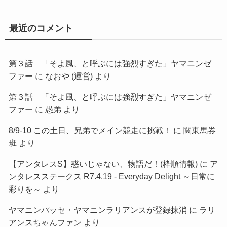
最近のコメント
第３話 「そよ風、と呼ぶには強烈すぎた」ヤマニンゼ
ファー
に
なおや (運営)
より
第３話 「そよ風、と呼ぶには強烈すぎた」ヤマニンゼ
ファー
に
愚弟
より
8/9-10 この土日、兄弟でメイン競走に挑戦！
に
関東馬券
班
より
【アンタレスS】惑いじゃない、物語だ！(枠順情報)
に
ア
ンタレスステークス R7.4.19 - Everyday Delight ～日常に
彩りを～
より
ヤマニンパッセ・ヤマニンラリアンスが登録抹消
に
ラリ
アンスちゃんファン
より