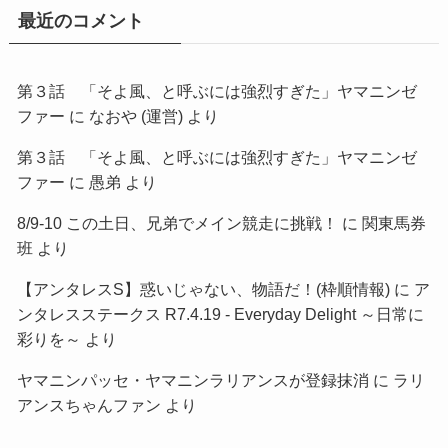
最近のコメント
第３話 「そよ風、と呼ぶには強烈すぎた」ヤマニンゼ
ファー
に
なおや (運営)
より
第３話 「そよ風、と呼ぶには強烈すぎた」ヤマニンゼ
ファー
に
愚弟
より
8/9-10 この土日、兄弟でメイン競走に挑戦！
に
関東馬券
班
より
【アンタレスS】惑いじゃない、物語だ！(枠順情報)
に
ア
ンタレスステークス R7.4.19 - Everyday Delight ～日常に
彩りを～
より
ヤマニンパッセ・ヤマニンラリアンスが登録抹消
に
ラリ
アンスちゃんファン
より