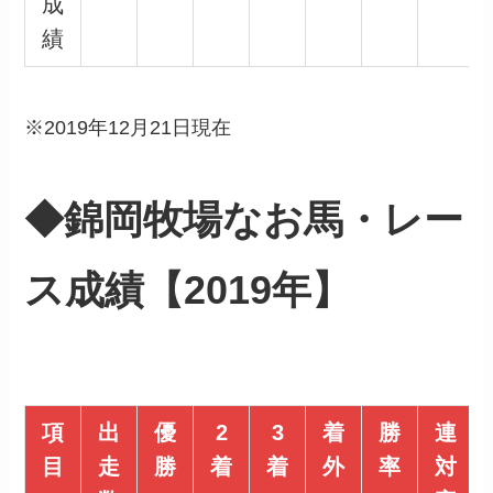
成
績
※2019年12月21日現在
◆錦岡牧場なお馬・レー
ス成績【2019年】
項
出
優
2
3
着
勝
連
目
走
勝
着
着
外
率
対