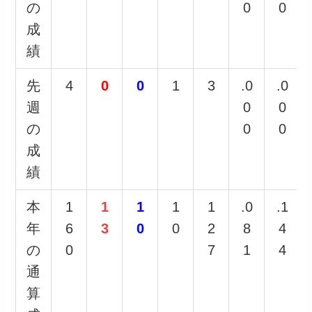
の
0
0
成
績
先
4
0
0
1
3
.0
.0
週
0
0
の
0
0
成
績
本
1
1
1
1
1
.0
.1
年
6
3
0
0
2
8
4
の
0
7
1
4
通
算