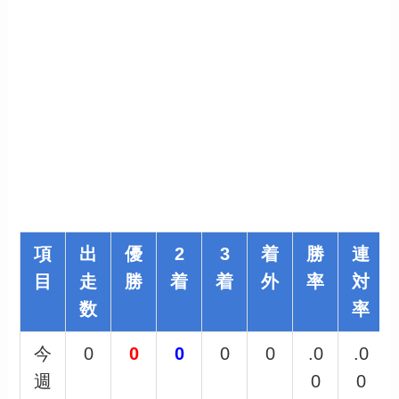
2019年1勝目・ヤマニンアンプリメ
項
出
優
2
3
着
勝
連
目
走
勝
着
着
外
率
対
数
率
今
0
0
0
0
0
.0
.0
週
0
0