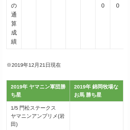
の
0
0
通
算
成
績
※2019年12月21日現在
2019年 ヤマニン軍団勝
2019年 錦岡牧場な
ち星
お馬 勝ち星
1/5 門松ステークス
ヤマニンアンプリメ(岩
田)