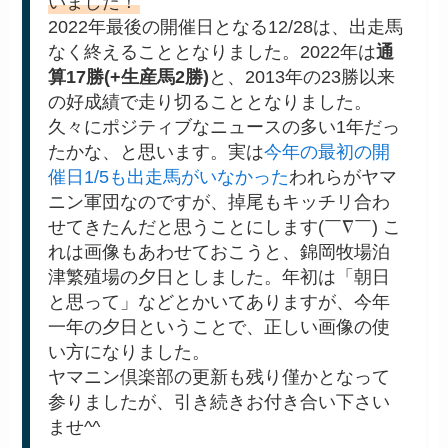
いました！
2022年最後の開催日となる12/28は、出走馬
なく終えることとなりました。2022年は
通
算17勝(+生産馬2勝)
と、2013年の23勝以来
の好成績で走り切ることとなりました。
久々にポジティブなニュースの多い1年だっ
たかな、と思います。実は
今年の最初の開
催日1/5も出走馬がいなかった
われらがヤマ
ニン軍団なのですが、掉尾もキッチリ合わ
せてきたんだと思うことにします(￣∇￣) こ
れは画像もあわせておこうと、錦岡牧場泊
津繁殖場の夕日としました。年初は「朝日
と思って」などとかいてありますが、今年
一年の夕日ということで、正しい画像の使
い方になりました。
ヤマニン倶楽部の更新も残り僅かとなって
参りましたが、引き続きお付き合い下さい
ませ^^