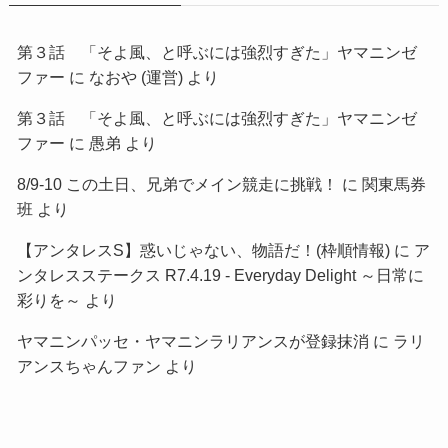
第３話 「そよ風、と呼ぶには強烈すぎた」ヤマニンゼ
ファー
に
なおや (運営)
より
第３話 「そよ風、と呼ぶには強烈すぎた」ヤマニンゼ
ファー
に
愚弟
より
8/9-10 この土日、兄弟でメイン競走に挑戦！
に
関東馬券
班
より
【アンタレスS】惑いじゃない、物語だ！(枠順情報)
に
ア
ンタレスステークス R7.4.19 - Everyday Delight ～日常に
彩りを～
より
ヤマニンパッセ・ヤマニンラリアンスが登録抹消
に
ラリ
アンスちゃんファン
より