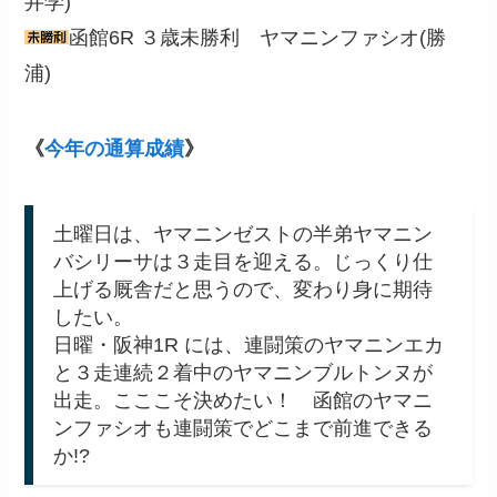
井学)
函館6R ３歳未勝利 ヤマニンファシオ(勝
浦)
《
今年の通算成績
》
土曜日は、ヤマニンゼストの半弟ヤマニン
バシリーサは３走目を迎える。じっくり仕
上げる厩舎だと思うので、変わり身に期待
したい。
日曜・阪神1R には、連闘策のヤマニンエカ
と３走連続２着中のヤマニンブルトンヌが
出走。こここそ決めたい！ 函館のヤマニ
ンファシオも連闘策でどこまで前進できる
か!?