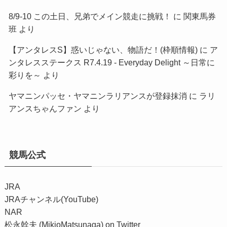
8/9-10 この土日、兄弟でメイン競走に挑戦！
に
関東馬券
班
より
【アンタレスS】惑いじゃない、物語だ！(枠順情報)
に
ア
ンタレスステークス R7.4.19 - Everyday Delight ～日常に
彩りを～
より
ヤマニンパッセ・ヤマニンラリアンスが登録抹消
に
ラリ
アンスちゃんファン
より
競馬公式
JRA
JRAチャンネル(YouTube)
NAR
松永幹夫 (MikioMatsunaga) on Twitter