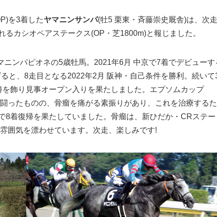
P)を3着した
ヤマニンサンパ
(牡5 栗東・斉藤崇史厩舎)は、次
されるカシオペアステークス(OP・芝1800m)と報じました。
ニンパピオネの5歳牡馬。2021年6月 中京で7着でデビューす
と、8走目となる2022年2月 阪神・自己条件を勝利。続いて
連勝を飾り見事オープン入りを果たしました。エプソムカップ
戦線を闘ったものの、骨瘤を痛がる素振りがあり、これを治療するた
3)で8着復帰を果たしていました。骨瘤は、新ひだか・CRステー
の雰囲気を漂わせています。次走、楽しみです!