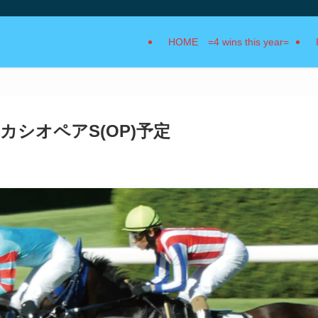
HOME =4 wins this year=
 カシオペアS(OP)予定