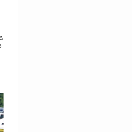
走
る
3