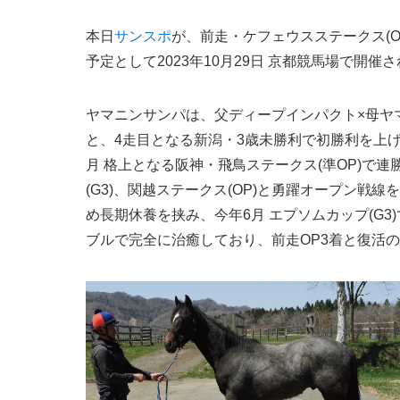
本日
サンスポ
が、前走・ケフェウスステークス(O
予定として2023年10月29日 京都競馬場で開催
ヤマニンサンパは、父ディープインパクト×母ヤマ
と、4走目となる新潟・3歳未勝利で初勝利を上げる
月 格上となる阪神・飛鳥ステークス(準OP)で
(G3)、関越ステークス(OP)と勇躍オープン
め長期休養を挟み、今年6月 エプソムカップ(G
ブルで完全に治癒しており、前走OP3着と復活