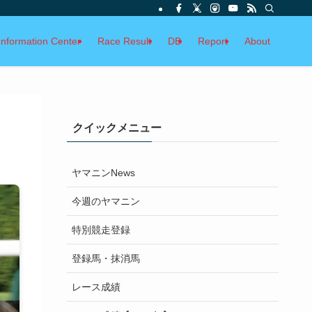
Information Center
Race Result
DB
Report
About
クイックメニュー
ヤマニンNews
今週のヤマニン
特別競走登録
登録馬・抹消馬
レース成績