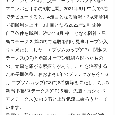
ヤマニンサンパは、父ディープインパクト×母ヤ
マニンパピオネの5歳牡馬。2021年6月 中京で7着
でデビューすると、4走目となる新潟・3歳未勝利
で初勝利を上げ、8走目となる2022年2月 阪神・
自己条件を勝利。続いて3月 格上となる阪神・飛
鳥ステークス(準OP)で連勝を飾り見事オープン入
りを果たしました。エプソムカップ(G3)、関越ス
テークス(OP)と勇躍オープン戦線を闘ったもの
の、骨瘤を痛がる素振りがあり、これを治療する
ため長期休養。おおよそ1年のブランクから今年6
月 エプソムカップ(G3)で8着復帰を果たし、7月の
新潟･関越ステークス(OP)５着、先週・カシオペ
アステークス(OP)３着と上昇気流に乗ろうとして
います。