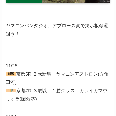
ヤマニンバンタジオ、アブローズ賞で掲示板奪還
狙う！
11/25
京都5R ２歳新馬 ヤマニンアストロン(☆角
田河)
京都7R ３歳以上１勝クラス カライカマウ
リオラ(国分恭)