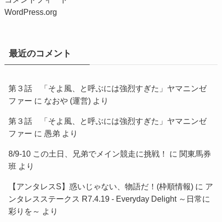
WordPress.org
最近のコメント
第３話 「そよ風、と呼ぶには強烈すぎた」ヤマニンゼ
ファー
に
なおや (運営)
より
第３話 「そよ風、と呼ぶには強烈すぎた」ヤマニンゼ
ファー
に
愚弟
より
8/9-10 この土日、兄弟でメイン競走に挑戦！
に
関東馬券
班
より
【アンタレスS】惑いじゃない、物語だ！(枠順情報)
に
ア
ンタレスステークス R7.4.19 - Everyday Delight ～日常に
彩りを～
より