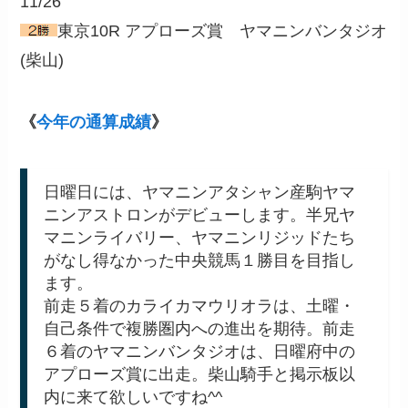
11/26
東京10R アプローズ賞 ヤマニンバンタジオ
(柴山)
《
今年の通算成績
》
日曜日には、ヤマニンアタシャン産駒ヤマ
ニンアストロンがデビューします。半兄ヤ
マニンライバリー、ヤマニンリジッドたち
がなし得なかった中央競馬１勝目を目指し
ます。
前走５着のカライカマウリオラは、土曜・
自己条件で複勝圏内への進出を期待。前走
６着のヤマニンバンタジオは、日曜府中の
アプローズ賞に出走。柴山騎手と掲示板以
内に来て欲しいですね^^