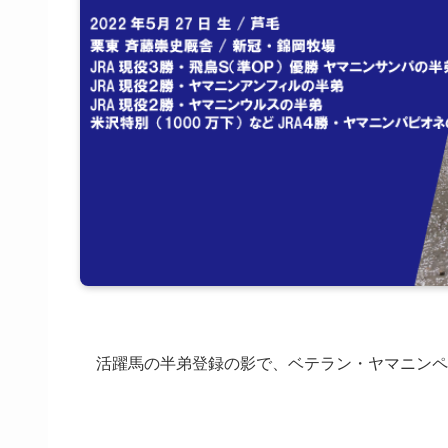
活躍馬の半弟登録の影で、ベテラン・ヤマニンペ