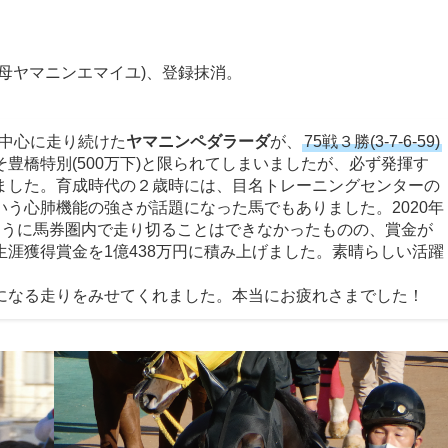
 母ヤマニンエマイユ)、登録抹消。
を中心に走り続けた
ヤマニンペダラーダ
が、
75戦３勝(3-7-6-59)
豊橋特別(500万下)と限られてしまいましたが、必ず発揮す
ました。育成時代の２歳時には、目名トレーニングセンターの
う心肺機能の強さが話題になった馬でもありました。2020年
ように馬券圏内で走り切ることはできなかったものの、賞金が
涯獲得賞金を1億438万円に積み上げました。素晴らしい活躍
になる走りをみせてくれました。本当にお疲れさまでした！