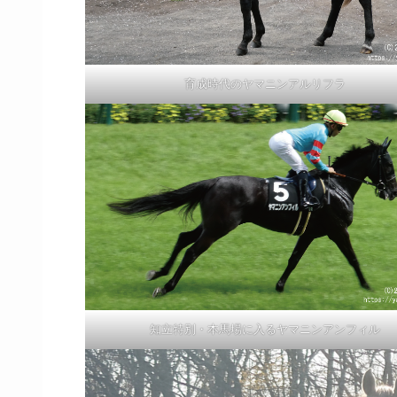
育成時代のヤマニンアルリフラ
知立特別・本馬場に入るヤマニンアンフィル