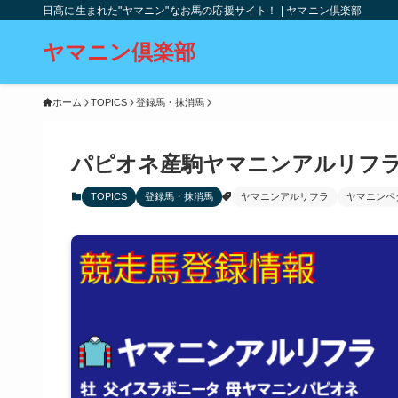
日高に生まれた"ヤマニン"なお馬の応援サイト！ | ヤマニン倶楽部
ヤマニン倶楽部
ホーム
TOPICS
登録馬・抹消馬
パピオネ産駒ヤマニンアルリフラ
TOPICS
登録馬・抹消馬
ヤマニンアルリフラ
ヤマニンペ