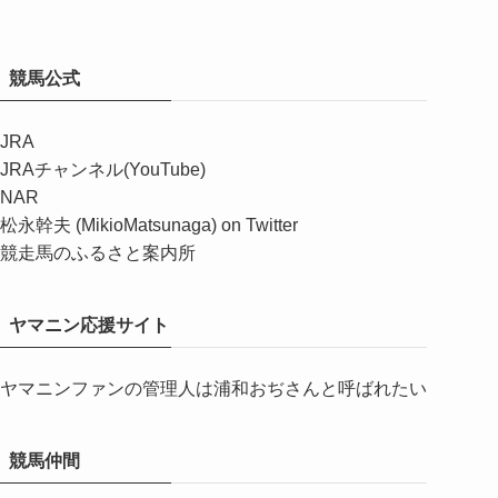
競馬公式
JRA
JRAチャンネル(YouTube)
NAR
松永幹夫 (MikioMatsunaga) on Twitter
競走馬のふるさと案内所
ヤマニン応援サイト
ヤマニンファンの管理人は浦和おぢさんと呼ばれたい
競馬仲間