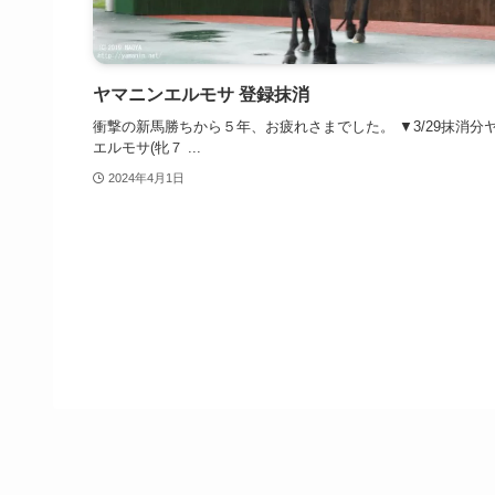
ヤマニンエルモサ 登録抹消
衝撃の新馬勝ちから５年、お疲れさまでした。 ▼3/29抹消分
エルモサ(牝７ ...
2024年4月1日