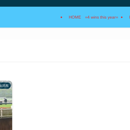
HOME =4 wins this year=
抹消馬