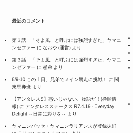
最近のコメント
第３話 「そよ風、と呼ぶには強烈すぎた」ヤマニ
ンゼファー
に
なおや (運営)
より
第３話 「そよ風、と呼ぶには強烈すぎた」ヤマニ
ンゼファー
に
愚弟
より
8/9-10 この土日、兄弟でメイン競走に挑戦！
に
関
東馬券班
より
【アンタレスS】惑いじゃない、物語だ！(枠順情
報)
に
アンタレスステークス R7.4.19 - Everyday
Delight ～日常に彩りを～
より
ヤマニンパッセ・ヤマニンラリアンスが登録抹消