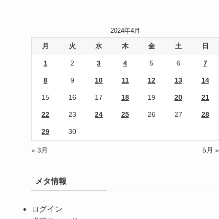
2024年4月
月
火
水
木
金
土
日
1
2
3
4
5
6
7
8
9
10
11
12
13
14
15
16
17
18
19
20
21
22
23
24
25
26
27
28
29
30
« 3月
5月 »
メタ情報
ログイン