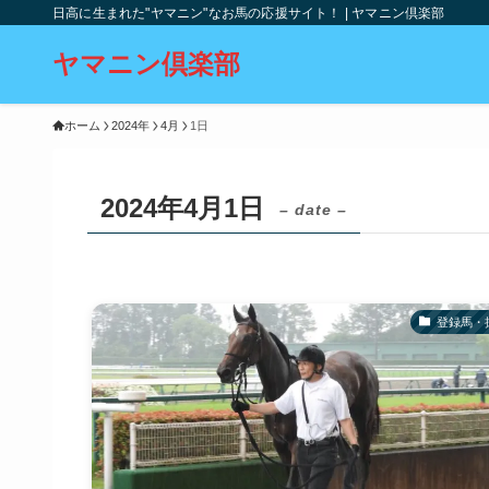
日高に生まれた"ヤマニン"なお馬の応援サイト！ | ヤマニン倶楽部
ヤマニン倶楽部
ホーム
2024年
4月
1日
2024年4月1日
– date –
登録馬・