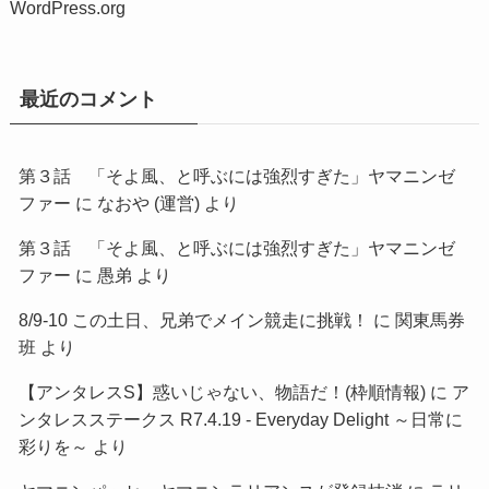
WordPress.org
最近のコメント
第３話 「そよ風、と呼ぶには強烈すぎた」ヤマニンゼ
ファー
に
なおや (運営)
より
第３話 「そよ風、と呼ぶには強烈すぎた」ヤマニンゼ
ファー
に
愚弟
より
8/9-10 この土日、兄弟でメイン競走に挑戦！
に
関東馬券
班
より
【アンタレスS】惑いじゃない、物語だ！(枠順情報)
に
ア
ンタレスステークス R7.4.19 - Everyday Delight ～日常に
彩りを～
より