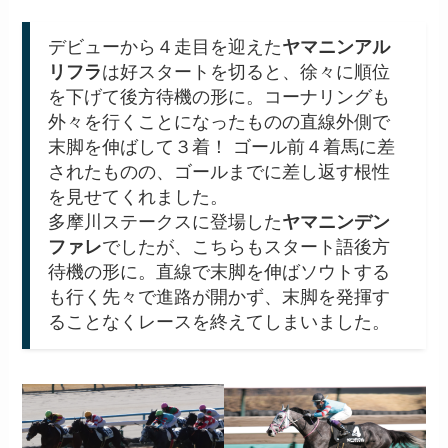
デビューから４走目を迎えた
ヤマニンアル
リフラ
は好スタートを切ると、徐々に順位
を下げて後方待機の形に。コーナリングも
外々を行くことになったものの直線外側で
末脚を伸ばして３着！ ゴール前４着馬に差
されたものの、ゴールまでに差し返す根性
を見せてくれました。
多摩川ステークスに登場した
ヤマニンデン
ファレ
でしたが、こちらもスタート語後方
待機の形に。直線で末脚を伸ばソウトする
も行く先々で進路が開かず、末脚を発揮す
ることなくレースを終えてしまいました。