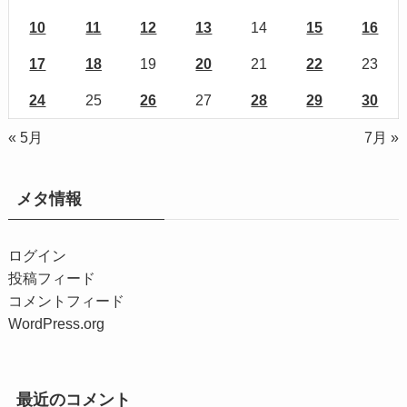
10
11
12
13
14
15
16
17
18
19
20
21
22
23
24
25
26
27
28
29
30
« 5月
7月 »
メタ情報
ログイン
投稿フィード
コメントフィード
WordPress.org
最近のコメント