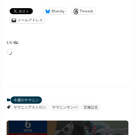
Bluesky
Threads
メールアドレス
いいね:
読
み
込
み
中…
今週のヤマニン
ヤマニンアストロン
ヤマニンサンパ
宝塚記念