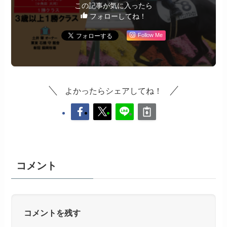
この記事が気に入ったら
フォローしてね！
Follow Me
よかったらシェアしてね！
コメント
コメントを残す