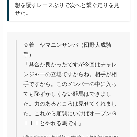
想を覆すレースぶりで次へと繋ぐ走りを見
せた。
９着 ヤマニンサンパ（団野大成騎
手）
「具合が良かったですが今回はチャレ
ンジャーの立場ですからね。相手が相
手ですから。このメンバーの中に入っ
ても恥ずかしくない競馬はできまし
た。力のあるところは見せてくれまし
た。これから順調にいけばオープンＧ
ＩＩＩとやれる馬です」
https://www.radionikkei.jp/keiba_article/news/post