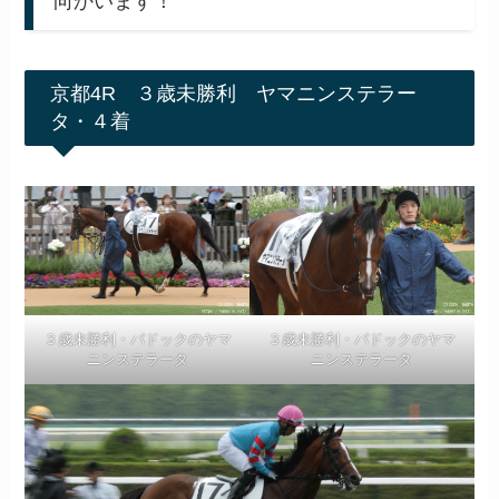
向かいます！
京都4R ３歳未勝利 ヤマニンステラー
タ・４着
３歳未勝利・パドックのヤマ
３歳未勝利・パドックのヤマ
ニンステラータ
ニンステラータ