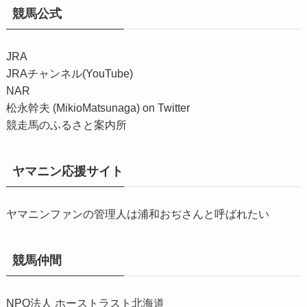
競馬公式
JRA
JRAチャンネル(YouTube)
NAR
松永幹夫 (MikioMatsunaga) on Twitter
競走馬のふるさと案内所
ヤマニン応援サイト
ヤマニンファンの管理人は浦和おぢさんと呼ばれたい
競馬仲間
NPO法人 ホーストラスト北海道