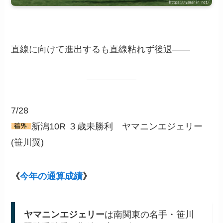
直線に向けて進出するも直線粘れず後退――
7/28
新潟10R ３歳未勝利 ヤマニンエジェリー
(笹川翼)
《
今年の通算成績
》
ヤマニンエジェリー
は南関東の名手・笹川