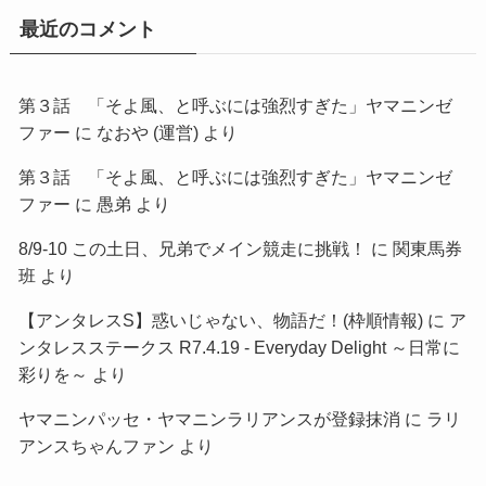
最近のコメント
第３話 「そよ風、と呼ぶには強烈すぎた」ヤマニンゼ
ファー
に
なおや (運営)
より
第３話 「そよ風、と呼ぶには強烈すぎた」ヤマニンゼ
ファー
に
愚弟
より
8/9-10 この土日、兄弟でメイン競走に挑戦！
に
関東馬券
班
より
【アンタレスS】惑いじゃない、物語だ！(枠順情報)
に
ア
ンタレスステークス R7.4.19 - Everyday Delight ～日常に
彩りを～
より
ヤマニンパッセ・ヤマニンラリアンスが登録抹消
に
ラリ
アンスちゃんファン
より