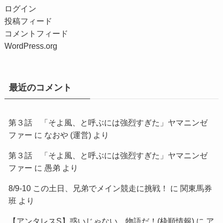
ログイン
投稿フィード
コメントフィード
WordPress.org
最近のコメント
第３話 「そよ風、と呼ぶには強烈すぎた」ヤマニンゼ
ファー
に
なおや (運営)
より
第３話 「そよ風、と呼ぶには強烈すぎた」ヤマニンゼ
ファー
に
愚弟
より
8/9-10 この土日、兄弟でメイン競走に挑戦！
に
関東馬券
班
より
【アンタレスS】惑いじゃない、物語だ！(枠順情報)
に
ア