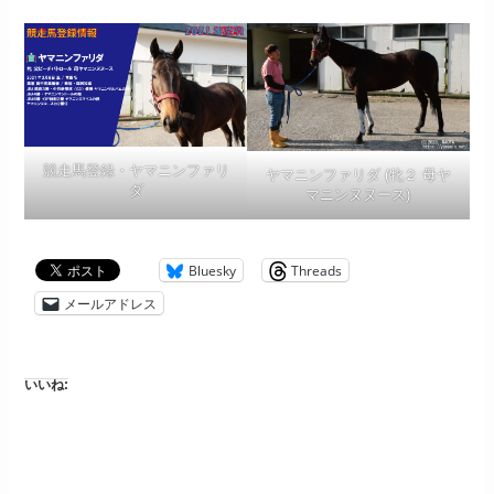
競走馬登録・ヤマニンファリ
ヤマニンファリダ (牝２ 母ヤ
ダ
マニンヌヌース)
Bluesky
Threads
メールアドレス
いいね: