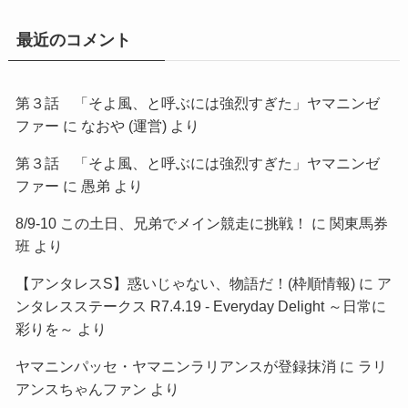
最近のコメント
第３話 「そよ風、と呼ぶには強烈すぎた」ヤマニンゼ
ファー
に
なおや (運営)
より
第３話 「そよ風、と呼ぶには強烈すぎた」ヤマニンゼ
ファー
に
愚弟
より
8/9-10 この土日、兄弟でメイン競走に挑戦！
に
関東馬券
班
より
【アンタレスS】惑いじゃない、物語だ！(枠順情報)
に
ア
ンタレスステークス R7.4.19 - Everyday Delight ～日常に
彩りを～
より
ヤマニンパッセ・ヤマニンラリアンスが登録抹消
に
ラリ
アンスちゃんファン
より