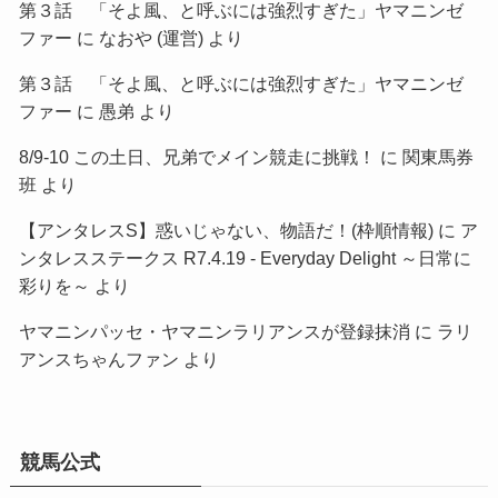
第３話 「そよ風、と呼ぶには強烈すぎた」ヤマニンゼ
ファー
に
なおや (運営)
より
第３話 「そよ風、と呼ぶには強烈すぎた」ヤマニンゼ
ファー
に
愚弟
より
8/9-10 この土日、兄弟でメイン競走に挑戦！
に
関東馬券
班
より
【アンタレスS】惑いじゃない、物語だ！(枠順情報)
に
ア
ンタレスステークス R7.4.19 - Everyday Delight ～日常に
彩りを～
より
ヤマニンパッセ・ヤマニンラリアンスが登録抹消
に
ラリ
アンスちゃんファン
より
競馬公式