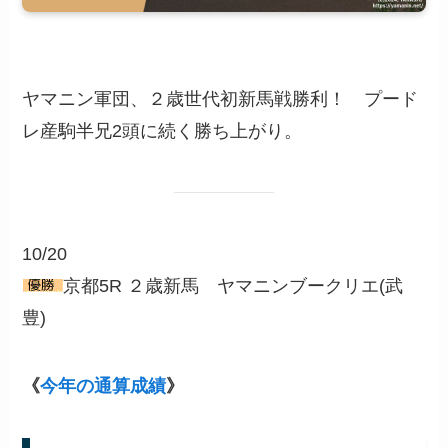
ヤマニン軍団、２歳世代初新馬戦勝利！ プード
レ産駒半兄2頭に続く勝ち上がり。
10/20
京都5R ２歳新馬 ヤマニンブークリエ(武
豊)
《
今年の通算成績
》