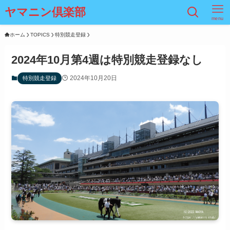
ヤマニン倶楽部
menu
ホーム
TOPICS
特別競走登録
2024年10月第4週は特別競走登録なし
2024年10月20日
特別競走登録