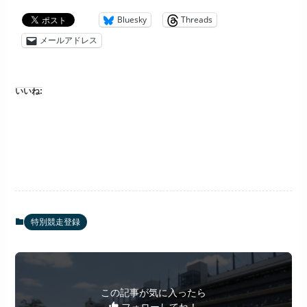
Bluesky
Threads
メールアドレス
いいね:
特別競走登録
この記事が気に入ったら