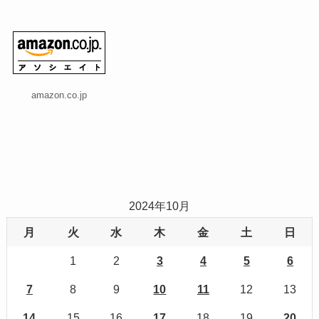
amazon.co.jp
2024年10月
月
火
水
木
金
土
日
1
2
3
4
5
6
7
8
9
10
11
12
13
14
15
16
17
18
19
20