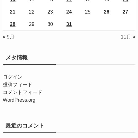
21
22
23
24
25
26
27
28
29
30
31
« 9月
11月 »
メタ情報
ログイン
投稿フィード
コメントフィード
WordPress.org
最近のコメント