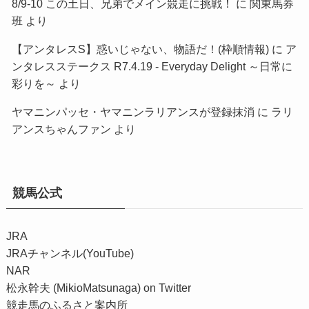
8/9-10 この土日、兄弟でメイン競走に挑戦！
に
関東馬券
班
より
【アンタレスS】惑いじゃない、物語だ！(枠順情報)
に
ア
ンタレスステークス R7.4.19 - Everyday Delight ～日常に
彩りを～
より
ヤマニンパッセ・ヤマニンラリアンスが登録抹消
に
ラリ
アンスちゃんファン
より
競馬公式
JRA
JRAチャンネル(YouTube)
NAR
松永幹夫 (MikioMatsunaga) on Twitter
競走馬のふるさと案内所