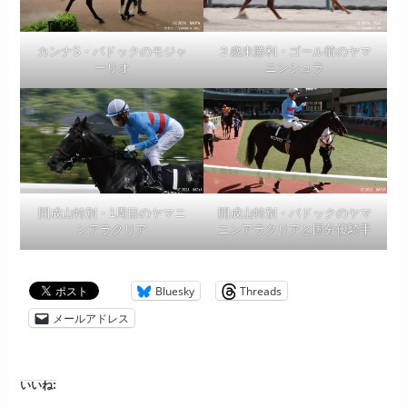
カンナS・パドックのモジャ
２歳未勝利・ゴール前のヤマ
ーリオ
ニンシュラ
開成山特別・1周目のヤマニ
開成山特別・パドックのヤマ
ンアラクリア
ニンアラクリアと国分優騎手
Bluesky
Threads
メールアドレス
いいね: