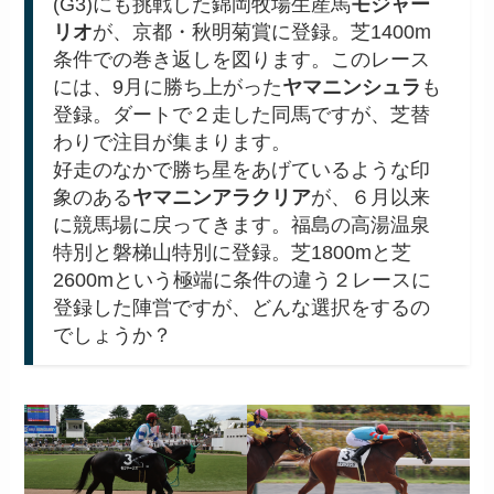
(G3)にも挑戦した錦岡牧場生産馬
モジャー
リオ
が、京都・秋明菊賞に登録。芝1400m
条件での巻き返しを図ります。このレース
には、9月に勝ち上がった
ヤマニンシュラ
も
登録。ダートで２走した同馬ですが、芝替
わりで注目が集まります。
好走のなかで勝ち星をあげているような印
象のある
ヤマニンアラクリア
が、６月以来
に競馬場に戻ってきます。福島の高湯温泉
特別と磐梯山特別に登録。芝1800mと芝
2600mという極端に条件の違う２レースに
登録した陣営ですが、どんな選択をするの
でしょうか？