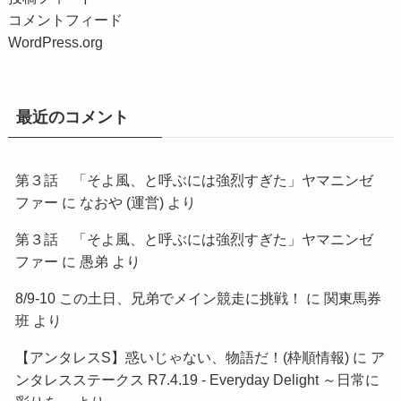
コメントフィード
WordPress.org
最近のコメント
第３話 「そよ風、と呼ぶには強烈すぎた」ヤマニンゼ
ファー
に
なおや (運営)
より
第３話 「そよ風、と呼ぶには強烈すぎた」ヤマニンゼ
ファー
に
愚弟
より
8/9-10 この土日、兄弟でメイン競走に挑戦！
に
関東馬券
班
より
【アンタレスS】惑いじゃない、物語だ！(枠順情報)
に
ア
ンタレスステークス R7.4.19 - Everyday Delight ～日常に