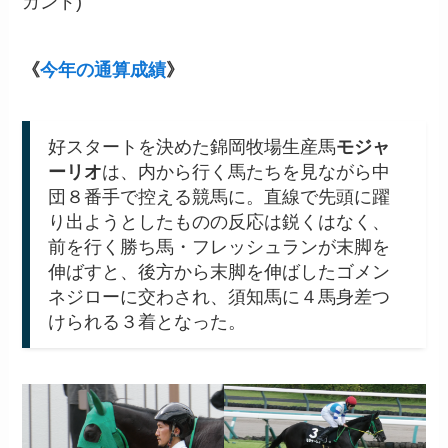
カンド)
《
今年の通算成績
》
好スタートを決めた錦岡牧場生産馬
モジャ
ーリオ
は、内から行く馬たちを見ながら中
団８番手で控える競馬に。直線で先頭に躍
り出ようとしたものの反応は鋭くはなく、
前を行く勝ち馬・フレッシュランが末脚を
伸ばすと、後方から末脚を伸ばしたゴメン
ネジローに交わされ、須知馬に４馬身差つ
けられる３着となった。