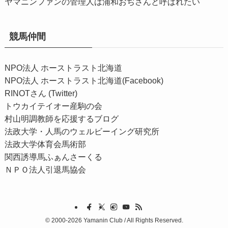
ヤマニンファンの管理人は浦和おぢさんと呼ばれたい
競馬仲間
NPO法人 ホーストラスト北海道
NPO法人 ホーストラスト北海道(Facebook)
RINOTさん (Twitter)
トウカイテイオー産駒の会
村山明調教師を応援するブログ
法政大学・人馬のウェルビーイング研究所
法政大学体育会馬術部
関西誘導馬ふぁんさーくる
ＮＰＯ法人引退馬協会
©
2000-2026 Yamanin Club / All Rights Reserved.