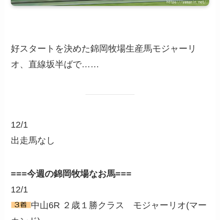
好スタートを決めた錦岡牧場生産馬モジャーリ
オ、直線坂半ばで……
12/1
出走馬なし
===今週の錦岡牧場なお馬===
12/1
中山6R ２歳１勝クラス モジャーリオ(マー