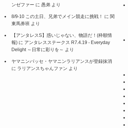
ンゼファー
に
愚弟
より
8/9-10 この土日、兄弟でメイン競走に挑戦！
に
関
東馬券班
より
【アンタレスS】惑いじゃない、物語だ！(枠順情
報)
に
アンタレスステークス R7.4.19 - Everyday
Delight ～日常に彩りを～
より
ヤマニンパッセ・ヤマニンラリアンスが登録抹消
に
ラリアンスちゃんファン
より