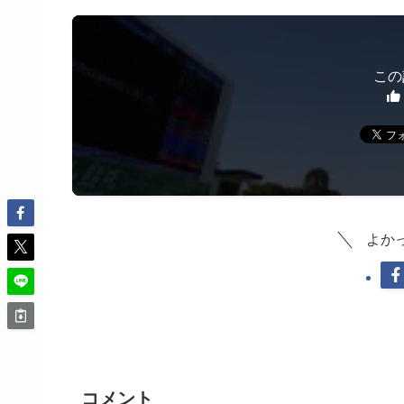
この
よか
コメント