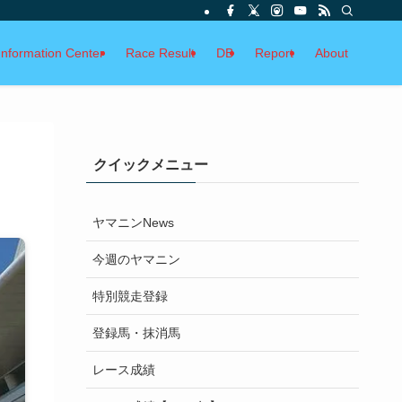
Information Center
Race Result
DB
Report
About
クイックメニュー
ヤマニンNews
今週のヤマニン
特別競走登録
登録馬・抹消馬
レース成績