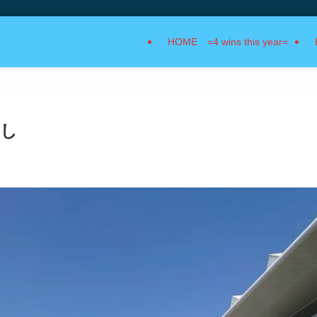
HOME =4 wins this year=
なし