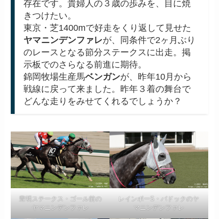
存在です。貴婦人の３歳の歩みを、目に焼
きつけたい。
東京・芝1400mで好走をくり返して見せた
ヤマニンデンファレ
が、同条件で2ヶ月ぶり
のレースとなる節分ステークスに出走。掲
示板でのさらなる前進に期待。
錦岡牧場生産馬
ベンガン
が、昨年10月から
戦線に戻って来ました。昨年３着の舞台で
どんな走りをみせてくれるでしょうか？
豊明ステークス・ゴール前の
レインボーS・パドックのヤ
ヤマニンデンファレ
マニンデンファレ