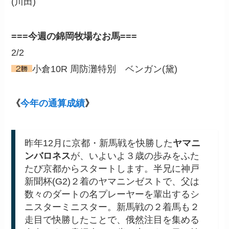
(川田)
===今週の錦岡牧場なお馬===
2/2
小倉10R 周防灘特別 ベンガン(黛)
《
今年の通算成績
》
昨年12月に京都・新馬戦を快勝した
ヤマニ
ンバロネス
が、いよいよ３歳の歩みをふた
たび京都からスタートします。半兄に神戸
新聞杯(G2)２着のヤマニンゼストで、父は
数々のダートの名プレーヤーを輩出するシ
ニスターミニスター。新馬戦の２着馬も２
走目で快勝したことで、俄然注目を集める