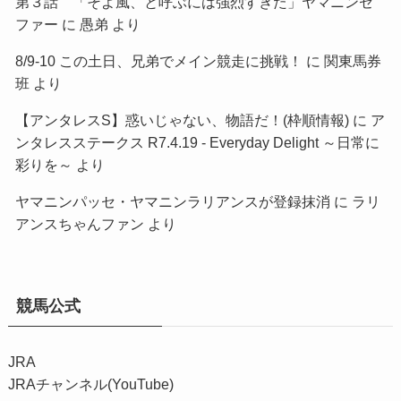
第３話 「そよ風、と呼ぶには強烈すぎた」ヤマニンゼ
ファー
に
愚弟
より
8/9-10 この土日、兄弟でメイン競走に挑戦！
に
関東馬券
班
より
【アンタレスS】惑いじゃない、物語だ！(枠順情報)
に
ア
ンタレスステークス R7.4.19 - Everyday Delight ～日常に
彩りを～
より
ヤマニンパッセ・ヤマニンラリアンスが登録抹消
に
ラリ
アンスちゃんファン
より
競馬公式
JRA
JRAチャンネル(YouTube)