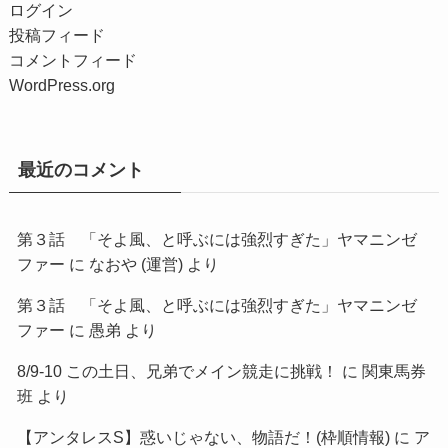
ログイン
投稿フィード
コメントフィード
WordPress.org
最近のコメント
第３話 「そよ風、と呼ぶには強烈すぎた」ヤマニンゼ
ファー
に
なおや (運営)
より
第３話 「そよ風、と呼ぶには強烈すぎた」ヤマニンゼ
ファー
に
愚弟
より
8/9-10 この土日、兄弟でメイン競走に挑戦！
に
関東馬券
班
より
【アンタレスS】惑いじゃない、物語だ！(枠順情報)
に
ア