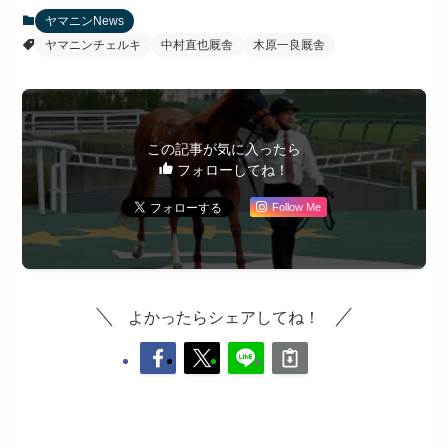
ヤマニンNews
ヤマニンチェルキ
中村直也厩舎
木原一良厩舎
この記事が気に入ったら
フォローしてね！
Follow Me
よかったらシェアしてね！