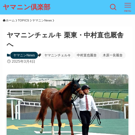
ヤマニン倶楽部
menu
ホーム
TOPICS
ヤマニンNews
ヤマニンチェルキ 栗東・中村直也厩舎
へ
ヤマニンNews
ヤマニンチェルキ
中村直也厩舎
木原一良厩舎
2025年3月4日