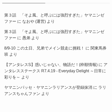
第３話 「そよ風、と呼ぶには強烈すぎた」ヤマニンゼ
ファー
に
なおや (運営)
より
第３話 「そよ風、と呼ぶには強烈すぎた」ヤマニンゼ
ファー
に
愚弟
より
8/9-10 この土日、兄弟でメイン競走に挑戦！
に
関東馬券
班
より
【アンタレスS】惑いじゃない、物語だ！(枠順情報)
に
ア
ンタレスステークス R7.4.19 - Everyday Delight ～日常に
彩りを～
より
ヤマニンパッセ・ヤマニンラリアンスが登録抹消
に
ラリ
アンスちゃんファン
より