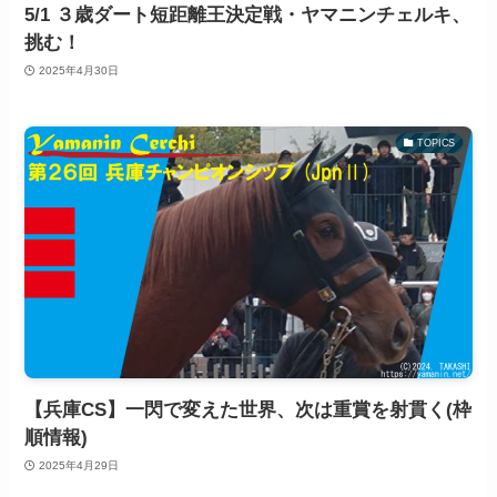
5/1 ３歳ダート短距離王決定戦・ヤマニンチェルキ、
挑む！
2025年4月30日
TOPICS
【兵庫CS】一閃で変えた世界、次は重賞を射貫く(枠
順情報)
2025年4月29日