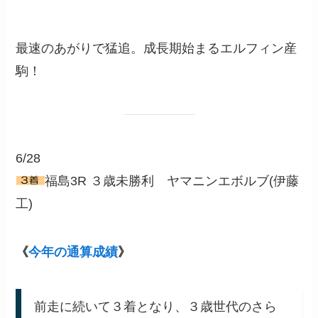
最速のあがりで猛追。成長期始まるエルフィン産
駒！
6/28
福島3R ３歳未勝利 ヤマニンエボルブ(伊藤
工)
《
今年の通算成績
》
前走に続いて３着となり、３歳世代のさら