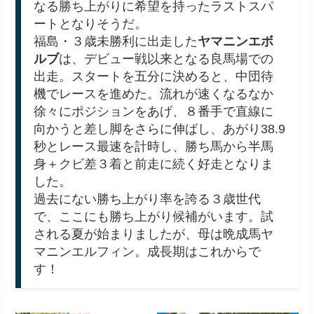
なる勝ち上がりに希望を持ったラストスパ
ートとなりそうだ。
福島・３歳未勝利に出走した
ヤマニンエボ
ルブ
は、デビュー戦以来となる良馬場での
出走。スタートを五分に決めると、中団待
機でレースを進めた。流れが速くなるなか
徐々にポジションをあげ、８番手で直線に
向かうと差し脚をさらに伸ばし、あがり38.9
秒とレース最速を計時し、勝ち馬から半馬
身＋クビ差３着と前走に続く好走となりま
した。
過去にない勝ち上がり率を誇る３歳世代
で、ここにも勝ち上がり候補がいます。試
される夏が始まりましたが、母は晩成馬ヤ
マニンエルフィン。成長期はこれからで
す！