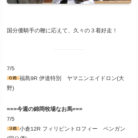
国分優騎手の鞭に応えて、久々の３着好走！
7/5
福島9R 伊達特別 ヤマニンエイドロン(大
野)
===今週の錦岡牧場なお馬===
7/5
小倉12R フィリピントロフィー ベンガン