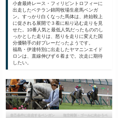
小倉最終レース・フィリピントロフィーに
出走したベテラン錦岡牧場生産馬ベンガ
ン。すっかり白くなった馬体は、終始鞍上
に促される展開で３着に粘り込む走りを見
せた。10番人気と最低人気だったもののし
っかとした走りは、怒りを走りに変えた国
分優騎手の好プレーだったようです。
福島・伊達特別に出走したヤマニンエイド
ロンは、直線伸びず６着まで。次走に期待
したい。
自己条件に出走するベンガン
知立特別・ゴールに向かうベ