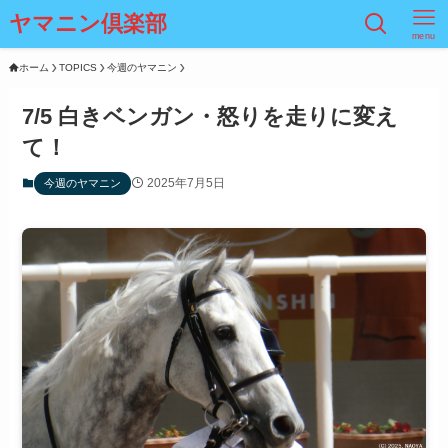
ヤマニン倶楽部
menu
ホーム
TOPICS
今週のヤマニン
7/5 白きベンガン・怒りを走りに変え
て！
2025年7月5日
今週のヤマニン