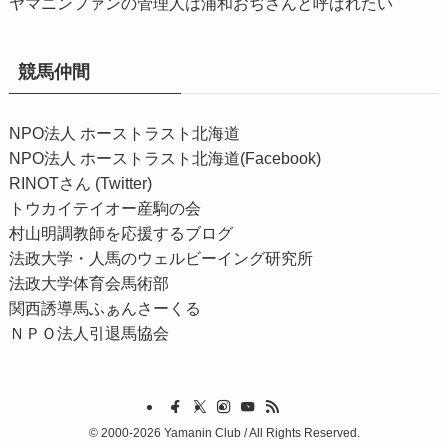
ヤマニンファンの管理人は浦和おぢさんと呼ばれたい
競馬仲間
NPO法人 ホーストラスト北海道
NPO法人 ホーストラスト北海道(Facebook)
RINOTさん (Twitter)
トウカイテイオー産駒の会
村山明調教師を応援するブログ
法政大学・人馬のウェルビーイング研究所
法政大学体育会馬術部
関西誘導馬ふぁんさーくる
ＮＰＯ法人引退馬協会
©
2000-2026 Yamanin Club / All Rights Reserved.