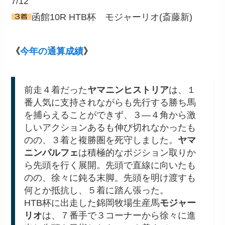
7/12
函館10R HTB杯 モジャーリオ(斎藤新)
《
今年の通算成績
》
前走４着だった
ヤマニンヒストリア
は、１
番人気に支持されながらも先行する勝ち馬
を捕らえることができず、３―４角から激
しいアクションあるも伸び切れなかったも
のの、３着と複勝圏を死守しました。
ヤマ
ニンパルフェ
は積極的なポジション取りか
ら先頭を行く展開。先頭で直線に向いたも
のの、徐々に鈍る末脚。先頭を明け渡すも
何とか抵抗し、５着に踏ん張った。
HTB杯に出走した錦岡牧場生産馬
モジャー
リオ
は、７番手で３コーナーから徐々に進