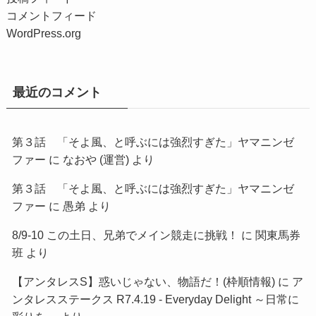
コメントフィード
WordPress.org
最近のコメント
第３話 「そよ風、と呼ぶには強烈すぎた」ヤマニンゼ
ファー
に
なおや (運営)
より
第３話 「そよ風、と呼ぶには強烈すぎた」ヤマニンゼ
ファー
に
愚弟
より
8/9-10 この土日、兄弟でメイン競走に挑戦！
に
関東馬券
班
より
【アンタレスS】惑いじゃない、物語だ！(枠順情報)
に
ア
ンタレスステークス R7.4.19 - Everyday Delight ～日常に