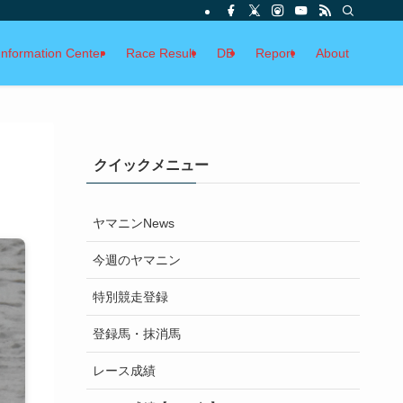
Information Center
Race Result
DB
Report
About
クイックメニュー
ヤマニンNews
今週のヤマニン
特別競走登録
登録馬・抹消馬
レース成績