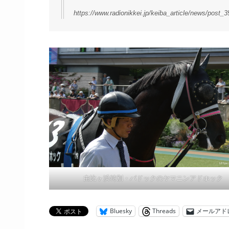
https://www.radionikkei.jp/keiba_article/news/post_
由比ヶ浜特別・パドックのヤマニンアドホック
Bluesky
Threads
メールアド