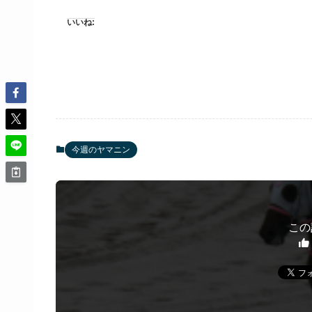
いいね:
今週のヤマニン
この