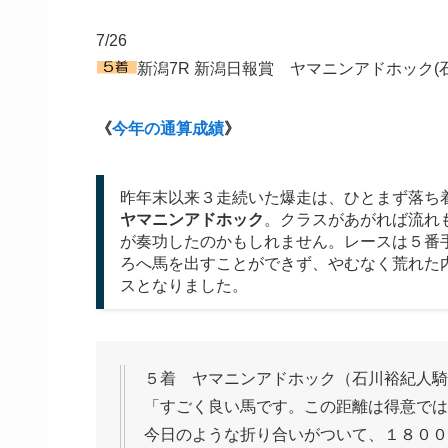
7/26
新潟7R 新潟日報賞 ヤマニンアドホック(石
《
今年の通算成績
》
昨年末以来３走続いた爆走は、ひとまず落ち
ヤマニンアドホック
。クラスがあがれば流れ
が奏功したのかもしれません。レースは５番
ろへ馬を出すことができず、やむなく荒れた
スとなりました。
５着 ヤマニンアドホック（石川裕紀人騎
「すごく良い馬です。この距離は得意では
今日のような折り合いがついて、１８００