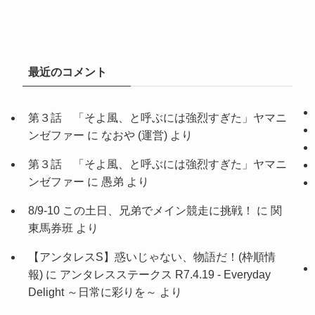
最近のコメント
第３話 「そよ風、と呼ぶには強烈すぎた」ヤマニ
ンゼファー
に
なおや (運営)
より
第３話 「そよ風、と呼ぶには強烈すぎた」ヤマニ
ンゼファー
に
愚弟
より
8/9-10 この土日、兄弟でメイン競走に挑戦！
に
関
東馬券班
より
【アンタレスS】惑いじゃない、物語だ！(枠順情
報)
に
アンタレスステークス R7.4.19 - Everyday
Delight ～日常に彩りを～
より