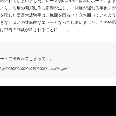
出遅れてしまいました。レース後のJRAの裁決レポートによる
より、前扉の開扉動作に影響が生じ、「開扉が遅れる事象」が
を喫した団野大成騎手は、挽回を図るべく立ち回っているよう
きないほどの致命的なエラーとなってしまいました。この発馬
は戒告の制裁が科されることに――。
ートで出遅れてしまって…。
9/kiji/20250929s00004048020000c.html?page=1