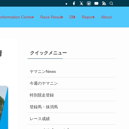
Information Center
Race Result
DB
Report
About
情
クイックメニュー
ヤマニンNews
今週のヤマニン
特別競走登録
登録馬・抹消馬
レース成績