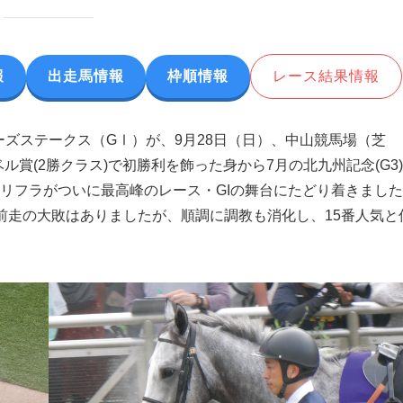
報
出走馬情報
枠順情報
レース結果情報
ターズステークス（GⅠ）が、9月28日（日）、中山競馬場（芝
ル賞(2勝クラス)で初勝利を飾った身から7月の北九州記念(G3)
リフラがついに最高峰のレース・GIの舞台にたどり着きました
前走の大敗はありましたが、順調に調教も消化し、15番人気と