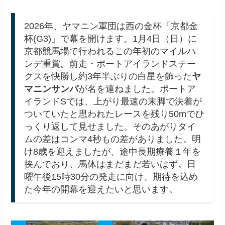
2026年、ヤマニン軍団は西の金杯「京都金
杯(G3)」で幕を開けます。1月4日（日）に
京都競馬場で行われるこの年初のマイルハ
ンデ重賞。前走・ポートアイランドステー
クスを快勝し約3年半ぶりの白星を飾った
ヤ
マニンサンパ
が名を連ねました。ポートア
イランドSでは、上がり最速の末脚で決着が
ついていたと思われたレースを残り50mでひ
っくり返して見せました。そのあがりタイ
ムの差はコンマ4秒もの差がありました。明
け8歳を迎えましたが、途中長期療養１年を
挟んでおり、馬体はまだまだ若いはず。日
曜午後15時30分の発走に向け、期待を込め
た今年の開幕を迎えたいと思います。