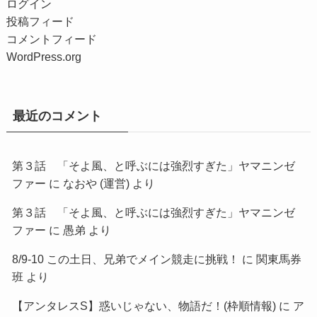
ログイン
投稿フィード
コメントフィード
WordPress.org
最近のコメント
第３話 「そよ風、と呼ぶには強烈すぎた」ヤマニンゼ
ファー
に
なおや (運営)
より
第３話 「そよ風、と呼ぶには強烈すぎた」ヤマニンゼ
ファー
に
愚弟
より
8/9-10 この土日、兄弟でメイン競走に挑戦！
に
関東馬券
班
より
【アンタレスS】惑いじゃない、物語だ！(枠順情報)
に
ア