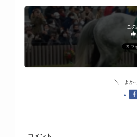
この
よか
コメント