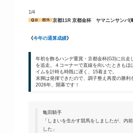
1/4
京都11R 京都金杯 ヤマニンサンパ(
《
今年の通算成績
》
年初を飾るハンデ重賞・京都金杯(G3)に出走
を追走。４コーナーで直線を向いたときもほぼ
イムを計時も時既に遅く、15着まで。
末脚は発揮できたので、調子整え再度の勝利
2026年、開幕です！
亀田騎手
「しまいを生かす競馬をしましたが、内前
した」