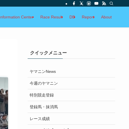
Information Center
Race Result
DB
Report
About
クイックメニュー
ヤマニンNews
今週のヤマニン
特別競走登録
登録馬・抹消馬
レース成績