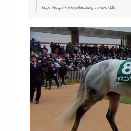
https://tospo-keiba.jp/breaking_news/67118