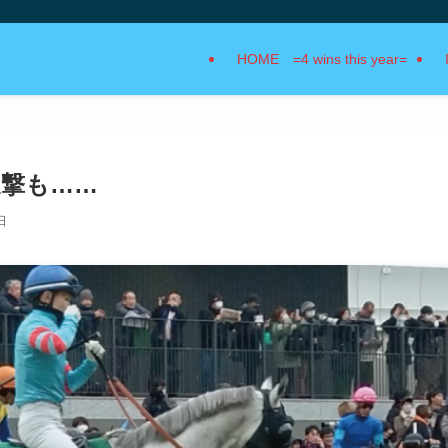
HOME =4 wins this year=
追撃も……
日